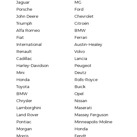
Jaguar
MG
Porsche
Ford
John Deere
Chevrolet
Triumph
Citroën
Alfa Romeo
BMW
Fiat
Ferrari
International
Austin-Healey
Renault
Volvo
Cadillac
Lancia
Harley-Davidson
Peugeot
Mini
Deutz
Honda
Rolls-Royce
Toyota
Buick
BMW
Opel
Chrysler
Nissan
Lamborghini
Maserati
Land Rover
Massey Ferguson
Pontiac
Minneapolis-Moline
Morgan
Honda
Morris
Fendt