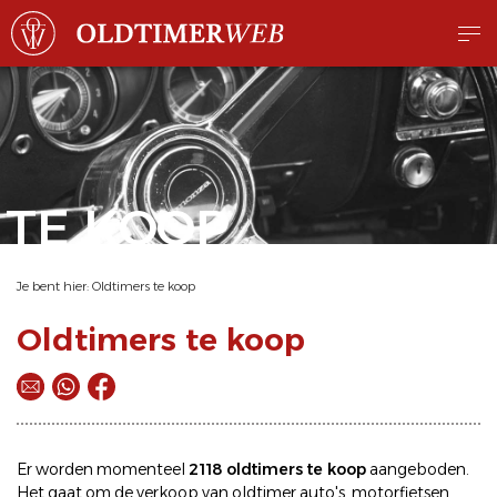
TE KOOP
Je bent hier:
Oldtimers te koop
Oldtimers te koop
Er worden momenteel
2118 oldtimers te koop
aangeboden.
Het gaat om de
verkoop
van oldtimer
auto's
,
motorfietsen
,