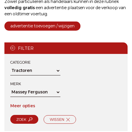
Zowel particulieren als handelaars kunnen in deze rubriek
volledig gratis
een
advertentie plaatsen
voor de
verkoop
van
een oldtimer voertuig.
advertentie toevoegen / wijzigen
FILTER
CATEGORIE
MERK
Meer opties
ZOEK
WISSEN