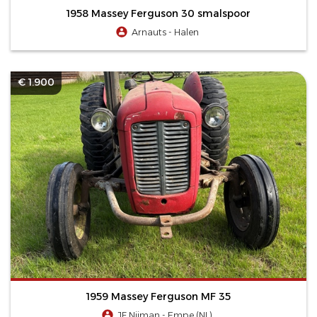
1958 Massey Ferguson 30 smalspoor
Arnauts - Halen
€ 1.900
1959 Massey Ferguson MF 35
JF Nijman - Empe (NL)