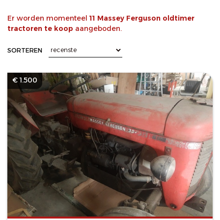
Er worden momenteel
11 Massey Ferguson oldtimer
tractoren te koop
aangeboden.
SORTEREN
€ 1.500