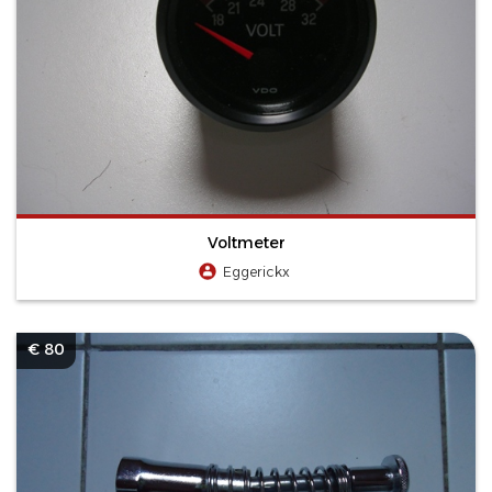
Voltmeter
Eggerickx
€ 80