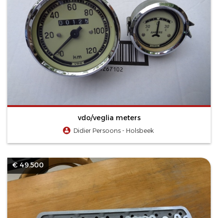
vdo/veglia meters
Didier Persoons - Holsbeek
€ 49.500