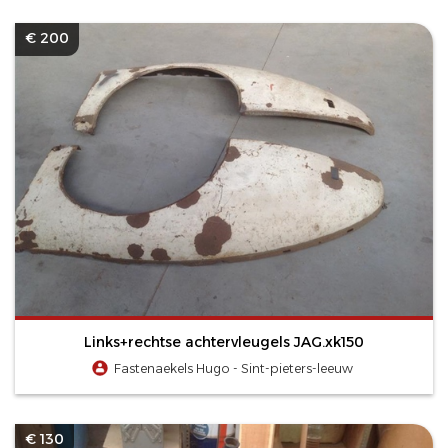
€ 200
Links+rechtse achtervleugels JAG.xk150
Fastenaekels Hugo - Sint-pieters-leeuw
€ 130