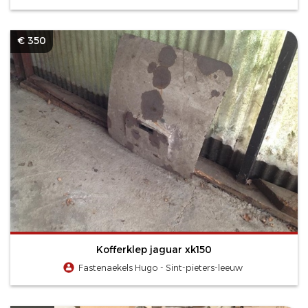
€ 350
Kofferklep jaguar xk150
Fastenaekels Hugo - Sint-pieters-leeuw