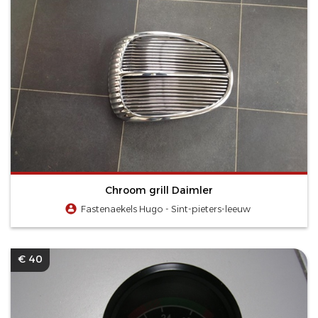
Chroom grill Daimler
Fastenaekels Hugo - Sint-pieters-leeuw
€ 40