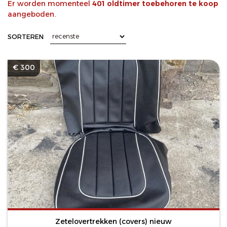
Er worden momenteel
401 oldtimer toebehoren te koop
aangeboden.
SORTEREN
€ 300
Zetelovertrekken (covers) nieuw