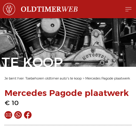
TE KOOP
Je bent hier:
Toebehoren oldtimer auto's te koop
>
Mercedes Pagode plaatwerk
Mercedes Pagode plaatwerk
€ 10