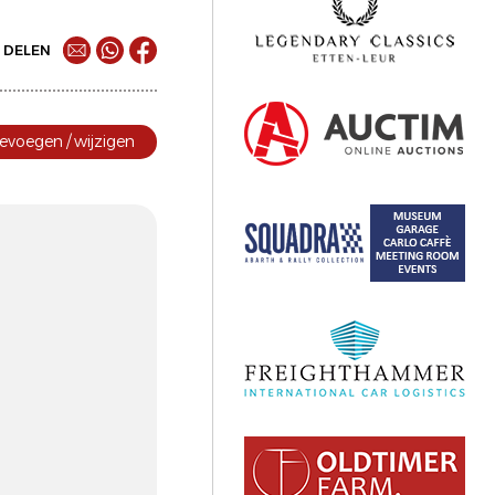
DELEN
evoegen / wijzigen