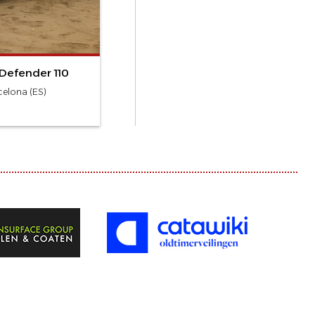
Defender 110
celona (ES)