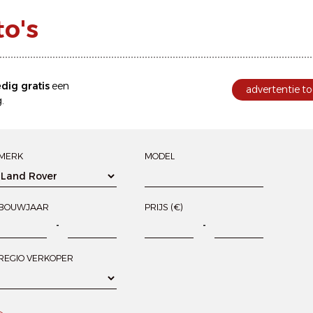
o's
edig gratis
een
advertentie to
.
MERK
MODEL
BOUWJAAR
PRIJS (€)
-
-
REGIO VERKOPER