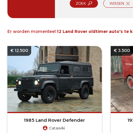
ZOEK
WISSEN
Er worden momenteel
12 Land Rover oldtimer auto's te 
€ 12.500
€ 3.500
1985 Land Rover Defender
19
Catawiki