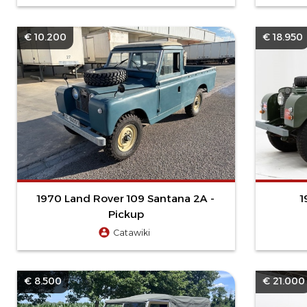
€ 10.200
€ 18.950
1970 Land Rover 109 Santana 2A -
1
Pickup
Catawiki
€ 8.500
€ 21.000