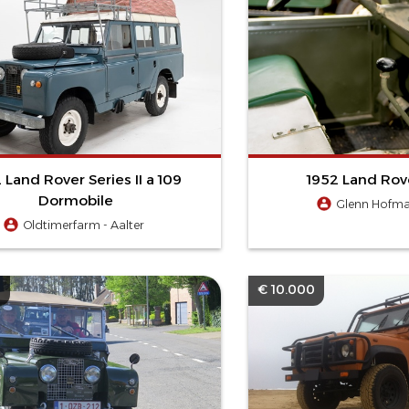
 Land Rover Series II a 109
1952 Land Rov
Dormobile
Glenn Hofma
Oldtimerfarm - Aalter
0
€ 10.000