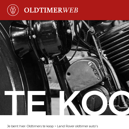
TE KO
Je bent hier:
Oldtimers te koop
>
Land Rover oldtimer auto's