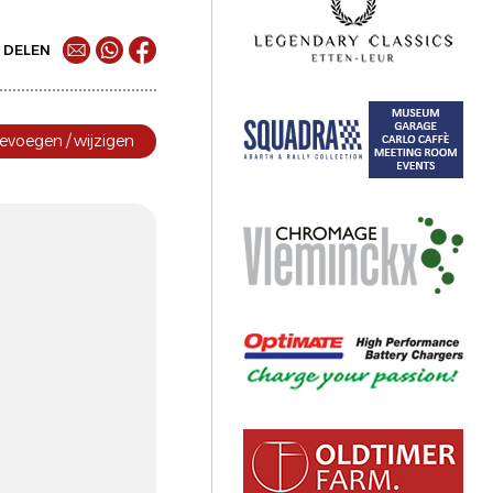
DELEN
evoegen / wijzigen