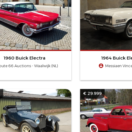
1960 Buick Electra
1964 Buick El
oute 66 Auctions - Waalwijk (NL)
Messiaen Vince
0
€ 29.999