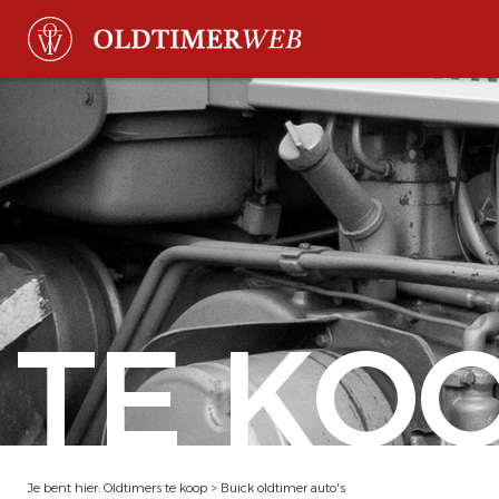
TE KO
Je bent hier:
Oldtimers te koop
>
Buick oldtimer auto's