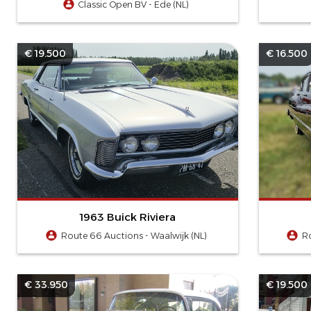
Classic Open BV - Ede (NL)
€ 19.500
€ 16.500
1963 Buick Riviera
Route 66 Auctions - Waalwijk (NL)
R
€ 33.950
€ 19.500