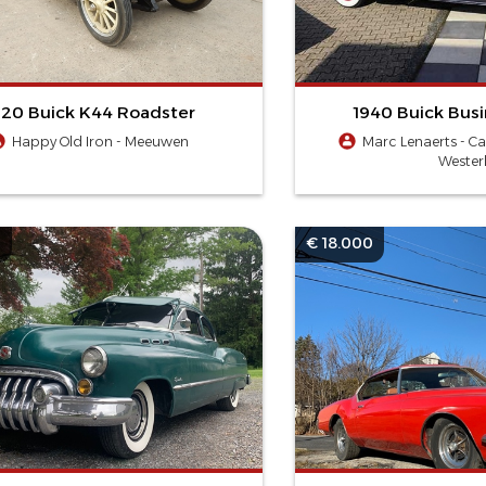
920 Buick K44 Roadster
1940 Buick Bus
Happy Old Iron - Meeuwen
Marc Lenaerts - Ca
Wester
0
€ 18.000