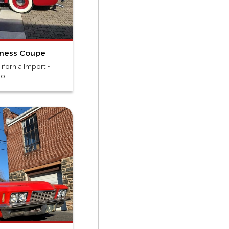
iness Coupe
lifornia Import -
lo