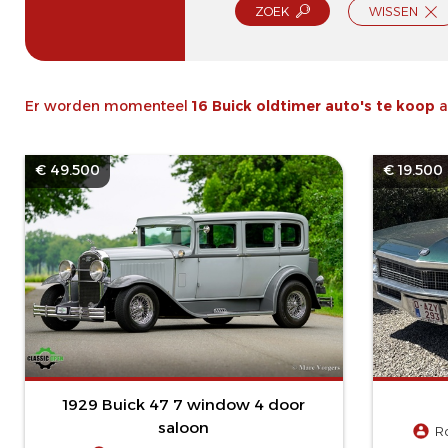
ZOEK
WISSEN
Er worden momenteel
16 Buick oldtimer auto's te koop
a
€ 49.500
€ 19.500
1929 Buick 47 7 window 4 door
saloon
R