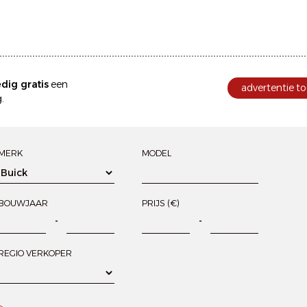
edig gratis
een
advertentie to
.
MERK
MODEL
BOUWJAAR
PRIJS (€)
-
-
REGIO VERKOPER