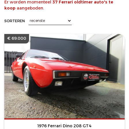
Er worden momenteel
37 Ferrari oldtimer auto's te
koop
aangeboden.
SORTEREN
€ 69.000
1976 Ferrari Dino 208 GT4