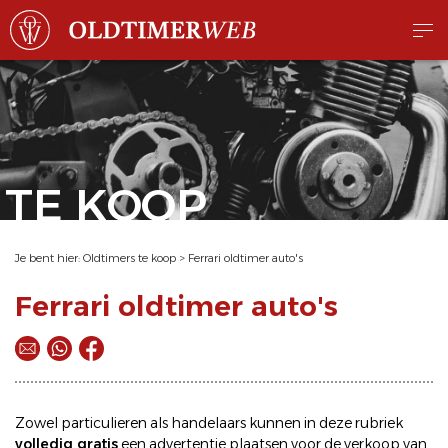
TE KOOP
Je bent hier:
Oldtimers te koop
>
Ferrari oldtimer auto's
Ferrari oldtimer auto's
Zowel particulieren als handelaars kunnen in deze rubriek
volledig gratis
een
advertentie plaatsen
voor de
verkoop
van