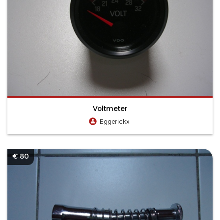
Voltmeter
Eggerickx
€ 80