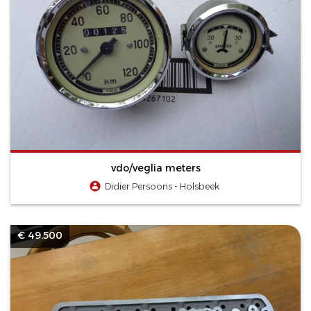
vdo/veglia meters
Didier Persoons - Holsbeek
€ 49.500