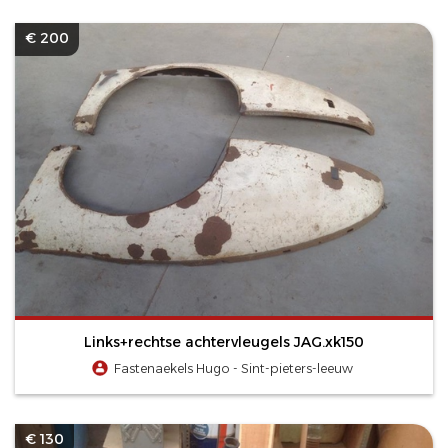
€ 200
Links+rechtse achtervleugels JAG.xk150
Fastenaekels Hugo - Sint-pieters-leeuw
€ 130