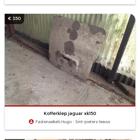
€ 350
Kofferklep jaguar xk150
Fastenaekels Hugo - Sint-pieters-leeuw