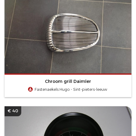
Chroom grill Daimler
Fastenaekels Hugo - Sint-pieters-leeuw
€ 40