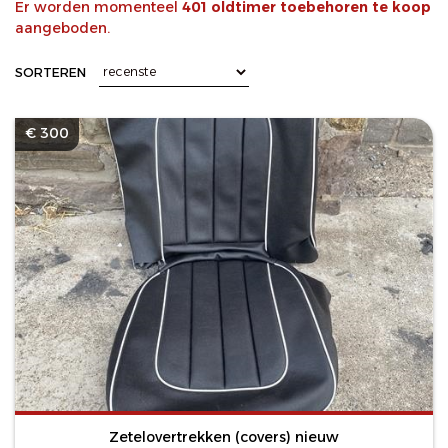
Er worden momenteel
401 oldtimer toebehoren te koop
aangeboden.
SORTEREN
€ 300
Zetelovertrekken (covers) nieuw