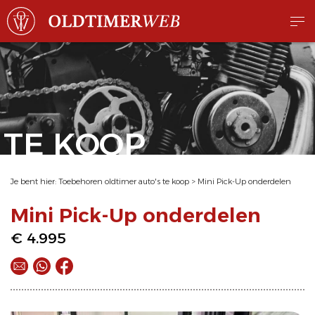
TE KOOP
Je bent hier:
Toebehoren oldtimer auto's te koop
>
Mini Pick-Up onderdelen
Mini Pick-Up onderdelen
€ 4.995