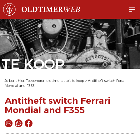
TE KOOP
Je bent hier:
Toebehoren oldtimer auto's te koop
>
Antitheft switch Ferrari
Mondial and F355
Antitheft switch Ferrari
Mondial and F355