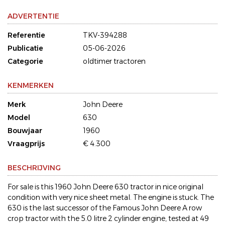
ADVERTENTIE
Referentie
TKV-394288
Publicatie
05-06-2026
Categorie
oldtimer tractoren
KENMERKEN
Merk
John Deere
Model
630
Bouwjaar
1960
Vraagprijs
€ 4.300
BESCHRIJVING
For sale is this 1960 John Deere 630 tractor in nice original
condition with very nice sheet metal. The engine is stuck. The
630 is the last successor of the Famous John Deere A row
crop tractor with the 5.0 litre 2 cylinder engine, tested at 49