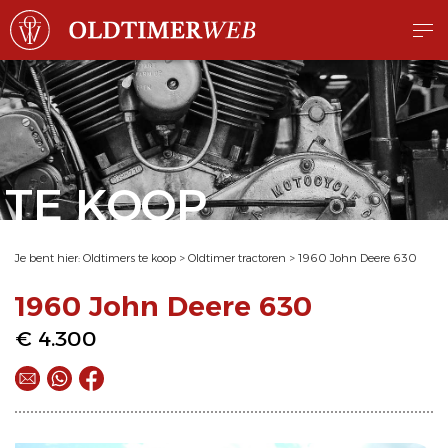
TE KOOP
Je bent hier:
Oldtimers te koop
>
Oldtimer tractoren
>
1960 John Deere 630
1960 John Deere 630
€ 4.300