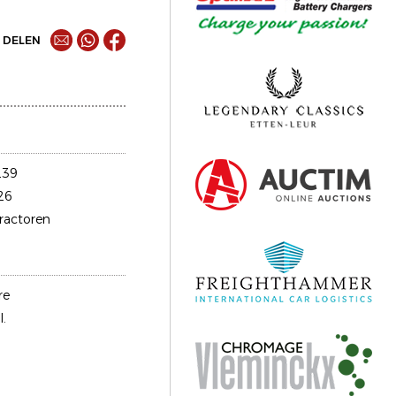
DELEN
239
26
tractoren
re
l.