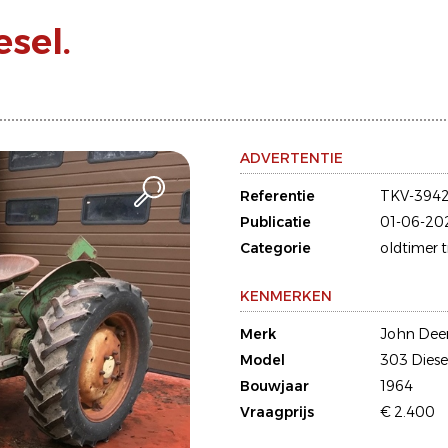
sel.
ADVERTENTIE
Referentie
TKV-394
Publicatie
01-06-20
Categorie
oldtimer 
KENMERKEN
Merk
John Dee
Model
303 Diese
Bouwjaar
1964
Vraagprijs
€ 2.400