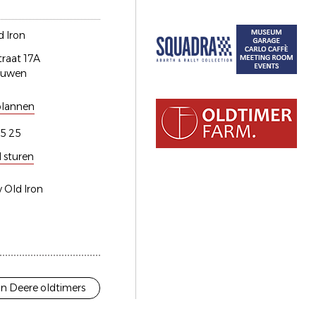
 Iron
traat 17A
euwen
plannen
5 25
l sturen
 Old Iron
n Deere oldtimers