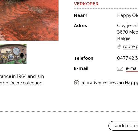
VERKOPER
Naam
Happy Old
Adres
Guytjenss
3670 Me
België
route 
Telefoon
0477 42 3
E-mail
e-mai
rance in 1964 and is in
alle advertenties van Happy
John Deere colection.
andere Joh