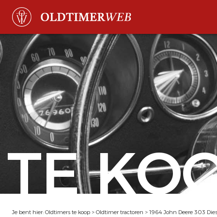
TE KO
Je bent hier:
Oldtimers te koop
>
Oldtimer tractoren
>
1964 John Deere 303 Dies