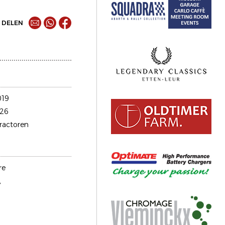
DELEN
019
26
tractoren
re
,