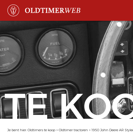
TE KO
Je bent hier:
Oldtimers te koop
>
Oldtimer tractoren
>
1950 John Deere AR Style