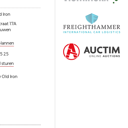
 Iron
traat 17A
euwen
plannen
5 25
l sturen
 Old Iron