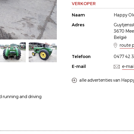
VERKOPER
Naam
Happy Old
Adres
Guytjenss
3670 Me
België
route 
Telefoon
0477 42 3
E-mail
e-mai
alle advertenties van Happy
od running and driving