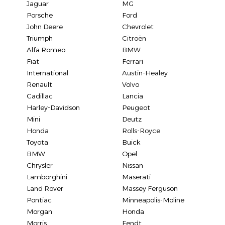
Jaguar
MG
Porsche
Ford
John Deere
Chevrolet
Triumph
Citroën
Alfa Romeo
BMW
Fiat
Ferrari
International
Austin-Healey
Renault
Volvo
Cadillac
Lancia
Harley-Davidson
Peugeot
Mini
Deutz
Honda
Rolls-Royce
Toyota
Buick
BMW
Opel
Chrysler
Nissan
Lamborghini
Maserati
Land Rover
Massey Ferguson
Pontiac
Minneapolis-Moline
Morgan
Honda
Morris
Fendt