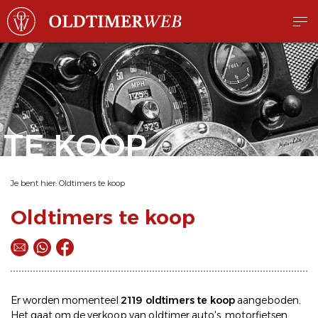
TE KOOP
Je bent hier:
Oldtimers te koop
Oldtimers te koop
Er worden momenteel
2119 oldtimers te koop
aangeboden.
Het gaat om de
verkoop
van oldtimer
auto's
,
motorfietsen
,