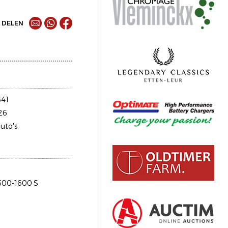
DELEN
41
26
uto's
1500-1600 S