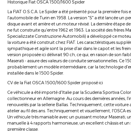
Historique Fiat OSCA 1500/1600 Spider
La FIAT O.S.C.A. Le Spider a été présenté pour la première fois
l'automobile de Turin en 1958. La version "S" a été lancée un peu
disque avant et arrière et un moteur révisé. La dernière étape de 
ne fut construite qu'entre 1962 et 1963. La société des frères Ma
Specializzate Construzione Automobili) a développé ce moteur
la voiture a été construit chez FIAT. Les caractéristiques suppl
sympathique et agile sont la prise d'air dans le capot et les frei
version proposée ici délivrait 90 ch, ce qui, en raison de son faib
Maserati - assure des valeurs de conduite sensationnelles. Ce 1
probablement un modèle intermédiaire, car la technologie d'
installée dans le 1500 Spider.
CV de la Fiat OSCA 1500/1600 Spider proposé ici
Ce véhicule a été importé d'Italie par la Scuderia Sportiva Col
collectionneur en Allemagne. Au cours des dernières années, l'in
renouvelés par la sellerie Ballas. Techniquement, cette voiture
atelier au fil des ans. Techniquement et visuellement, l'OSCA e
Un véhicule très maniable avec un puissant moteur Maserati, un
manuelle à 4 rapports harmonieuse, un excellent châssis et un
première classe.