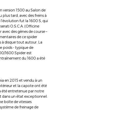
 en version 1500 au Salon de
 plus tard, avec des freins à
l'évolution fut la 1600 S, qui
serati O.S.C.A. (Officine
 avec des gènes de course –
émentaires de ce spider
ns à disque tout autour. La
le poids - typique de
500/1600 Spider est
entraînement du 1600 a été
onia en 2015 et vendu à un
térieur et la capote ont été
 a été entretenue par notre
st dans un état exceptionnel.
e boîte de vitesses
 système de freinage de