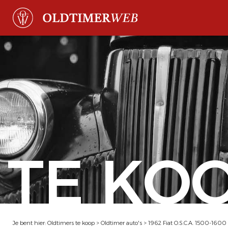
TE KO
Je bent hier:
Oldtimers te koop
>
Oldtimer auto's
>
1962 Fiat O.S.C.A. 1500-1600