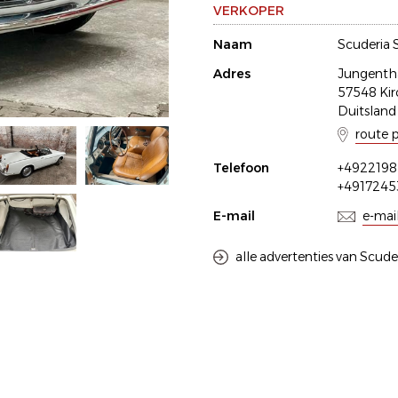
VERKOPER
Naam
Scuderia 
Adres
Jungenthal
57548 Kir
Duitsland
route 
Telefoon
+4922198
+491724
E-mail
e-mai
alle advertenties van Scude