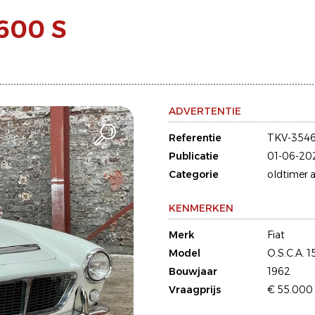
1600 S
ADVERTENTIE
Referentie
TKV-3546
Publicatie
01-06-20
Categorie
oldtimer a
KENMERKEN
Merk
Fiat
Model
O.S.C.A. 
Bouwjaar
1962
Vraagprijs
€ 55.000