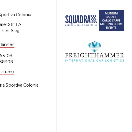
Sportiva Colonia
er Str. 1 A
chen-Sieg
plannen
53103
538308
l sturen
ria Sportiva Colonia