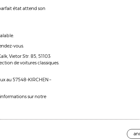
parfait état attend son
alable.
endez-vous.
lk, Vietor Str. 85, 51103
ction de voitures classiques.
caux au 57548-KIRCHEN –
'informations sur notre
and