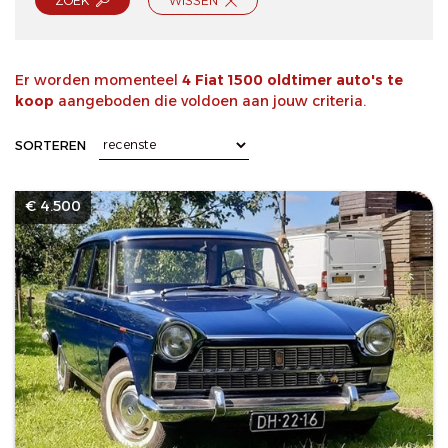
ZOEK
WISSEN
Er worden momenteel
4 Fiat 1500 oldtimer auto's te
koop
aangeboden die voldoen aan jouw criteria.
SORTEREN
€ 4.500