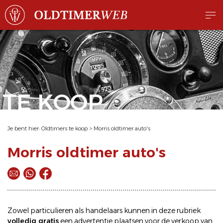
TE KOOP
Je bent hier:
Oldtimers te koop
>
Morris oldtimer auto's
Morris oldtimer auto's
Zowel particulieren als handelaars kunnen in deze rubriek
volledig gratis
een
advertentie plaatsen
voor de
verkoop
van