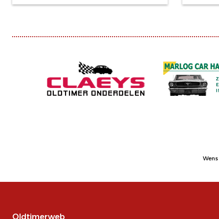
Wens 
Oldtimerweb