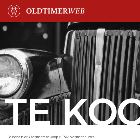
TE KO
Je bent hier:
Oldtimers te koop
>
TVR oldtimer auto's