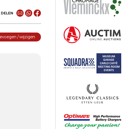
DELEN
evoegen / wijzigen