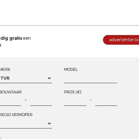
edig gratis
een
advertentie to
.
MERK
MODEL
BOUWJAAR
PRIJS (€)
-
-
REGIO VERKOPER