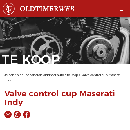
TE KOOP
Je bent hier:
Toebehoren oldtimer auto's te koop
>
Valve control cup Maserati
Indy
Valve control cup Maserati
Indy