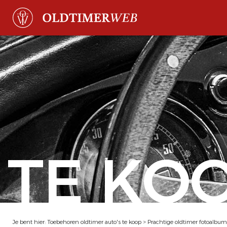
TE KO
Je bent hier:
Toebehoren oldtimer auto's te koop
>
Prachtige oldtimer fotoalbum