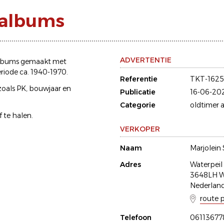
oalbums
ADVERTENTIE
toalbums gemaakt met
riode ca. 1940-1970.
Referentie
TKT-162
 zoals PK, bouwjaar en
Publicatie
16-06-20
Categorie
oldtimer a
f te halen.
VERKOPER
Naam
Marjolein
Adres
Waterpeil
3648LH Wi
Nederlan
route 
Telefoon
06113677