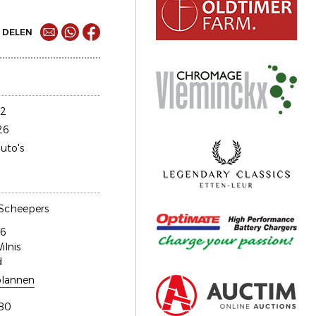
DELEN
52
26
uto's
 Scheepers
 6
lnis
d
plannen
80