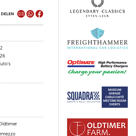
DELEN
32
26
uto's
Oldtimer
rmezzo