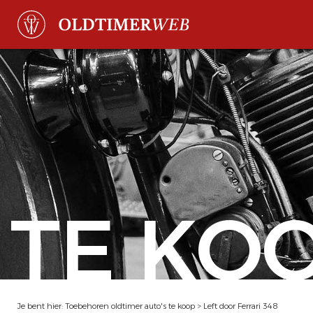
TE KO
Je bent hier:
Toebehoren oldtimer auto's te koop
>
Left door Ferrari 348