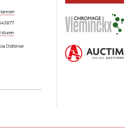
plannen
543877
l sturen
ola Oldtimer