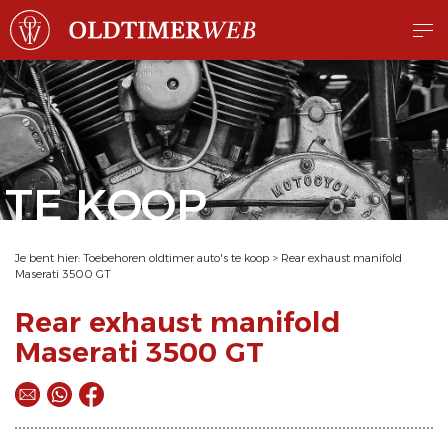
TE KOOP
Je bent hier:
Toebehoren oldtimer auto's te koop
>
Rear exhaust manifold
Maserati 3500 GT
Rear exhaust manifold
Maserati 3500 GT