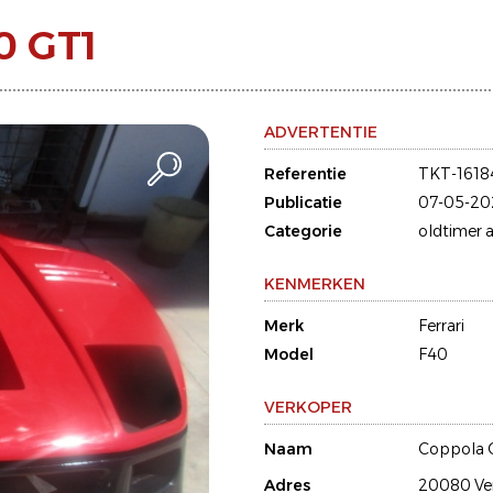
0 GT1
ADVERTENTIE
Referentie
TKT-1618
Publicatie
07-05-20
Categorie
oldtimer a
KENMERKEN
Merk
Ferrari
Model
F40
VERKOPER
Naam
Coppola 
Adres
20080 Ve