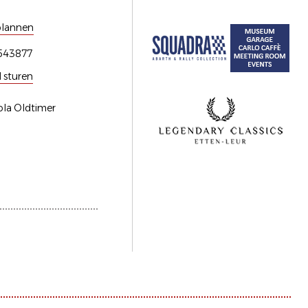
plannen
543877
l sturen
ola Oldtimer