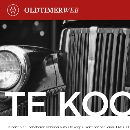
TE KO
Je bent hier:
Toebehoren oldtimer auto's te koop
>
Front bonnet Ferrari F40 GT1