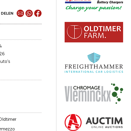
DELEN
4
26
uto's
Oldtimer
rmezzo