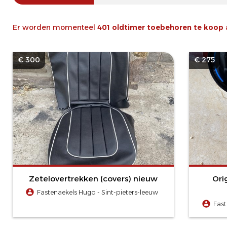
Er worden momenteel
401 oldtimer toebehoren te koop
€ 300
€ 275
Zetelovertrekken (covers) nieuw
Ori
Fastenaekels Hugo - Sint-pieters-leeuw
Fast