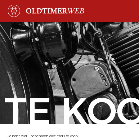
TE KO
Je bent hier:
Toebehoren oldtimers te koop