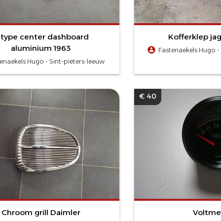
-type center dashboard
Kofferklep ja
aluminium 1963
Fastenaekels Hugo - 
enaekels Hugo - Sint-pieters-leeuw
€ 40
Chroom grill Daimler
Voltme