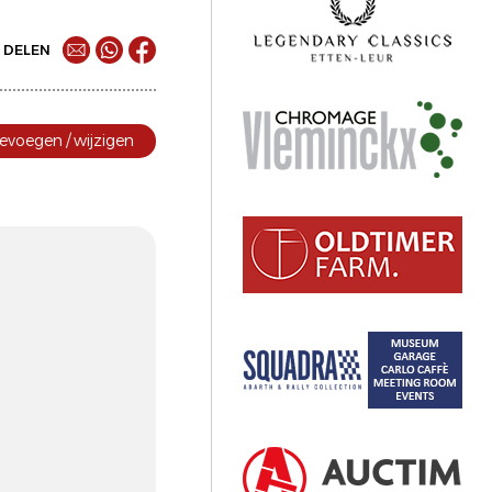
DELEN
evoegen / wijzigen