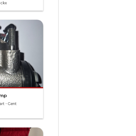
ickx
mp
rt - Gent