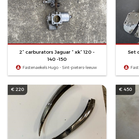
2” carburators Jaguar “ xk” 120 -
Set 
140 -150
Fastenaekels Hugo - Sint-pieters-leeuw
Fast
€ 220
€ 450