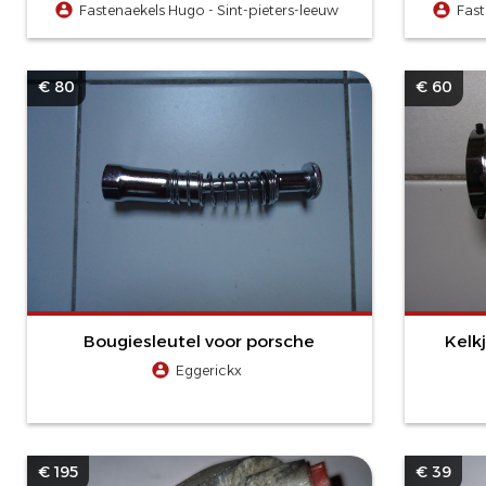
Fastenaekels Hugo - Sint-pieters-leeuw
Fast
€ 80
€ 60
Bougiesleutel voor porsche
Kelk
Eggerickx
€ 195
€ 39