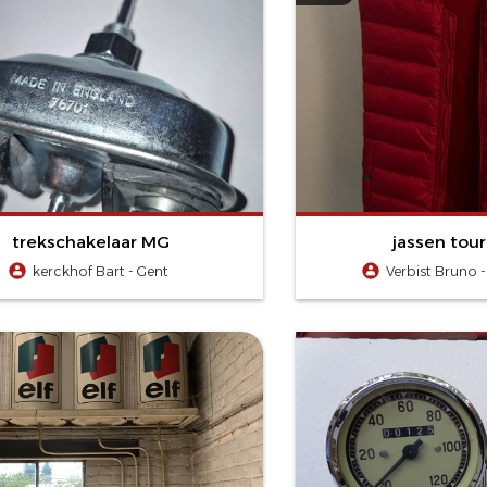
trekschakelaar MG
jassen tour
kerckhof Bart - Gent
Verbist Bruno 