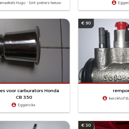
enaekels Hugo - Sint-pieters-leeuw
Egger
€ 90
jes voor carburators Honda
rempo
CB 350
kerckhof Ba
Eggerickx
€ 30