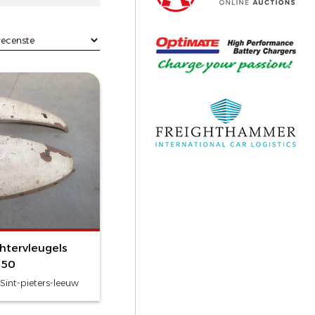
htervleugels
150
Sint-pieters-leeuw