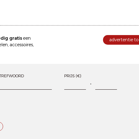
edig gratis
een
advertentie to
en, accessoires,
TREFWOORD
PRIJS (€)
-