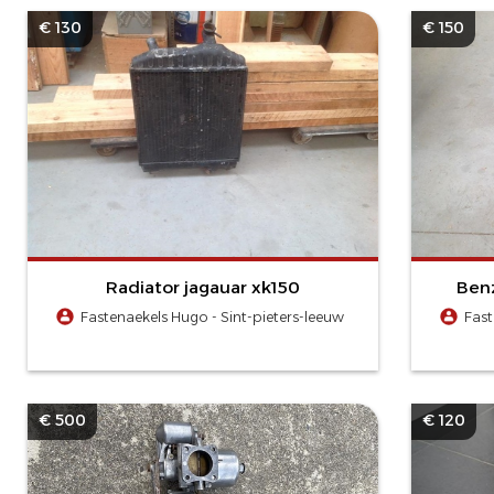
€ 130
€ 150
Radiator jagauar xk150
Benz
Fastenaekels Hugo - Sint-pieters-leeuw
Fast
€ 500
€ 120