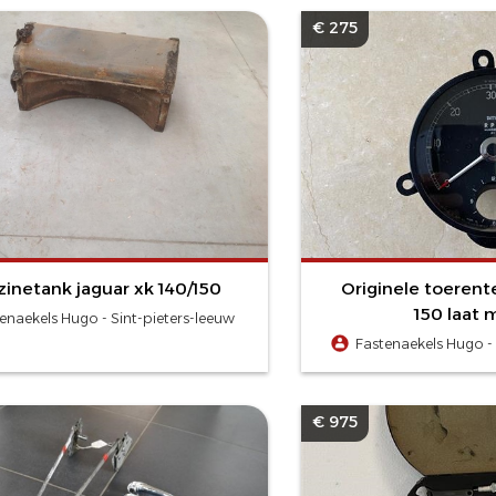
€ 275
inetank jaguar xk 140/150
Originele toerente
150 laat 
enaekels Hugo - Sint-pieters-leeuw
Fastenaekels Hugo - 
€ 975