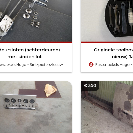
deursloten (achterdeuren)
Originele toolbox
met kinderslot
nieuw) J
enaekels Hugo - Sint-pieters-leeuw
Fastenaekels Hugo - 
€ 350