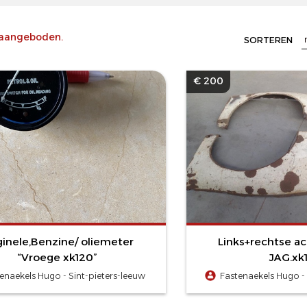
aangeboden.
SORTEREN
€ 200
ginele,Benzine/ oliemeter
Links+rechtse ac
“Vroege xk120”
JAG.xk
enaekels Hugo - Sint-pieters-leeuw
Fastenaekels Hugo - 