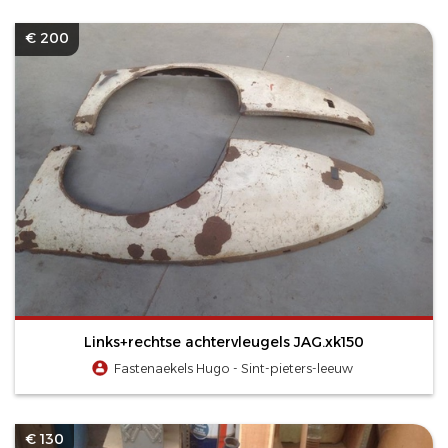
€ 200
Links+rechtse achtervleugels JAG.xk150
Fastenaekels Hugo - Sint-pieters-leeuw
€ 130