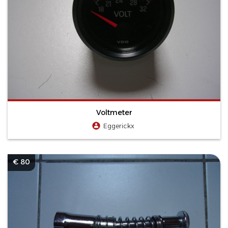
Voltmeter
Eggerickx
€ 80