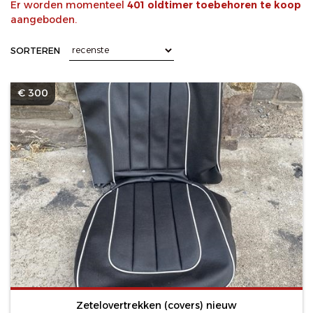
Er worden momenteel
401 oldtimer toebehoren te koop
aangeboden.
SORTEREN
€ 300
Zetelovertrekken (covers) nieuw