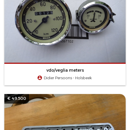
vdo/veglia meters
Didier Persoons - Holsbeek
€ 49.500