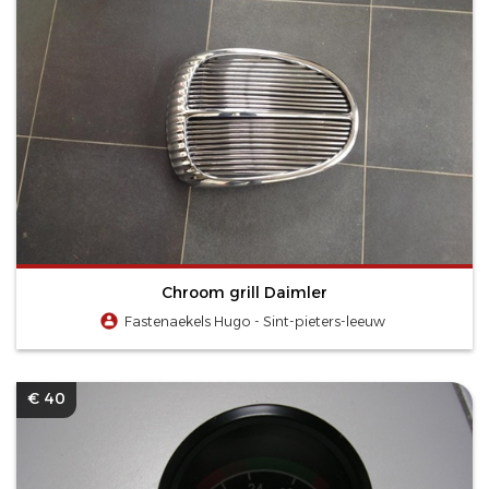
Chroom grill Daimler
Fastenaekels Hugo - Sint-pieters-leeuw
€ 40