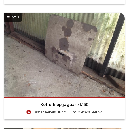
€ 350
Kofferklep jaguar xk150
Fastenaekels Hugo - Sint-pieters-leeuw