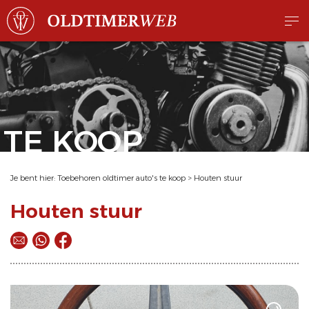
TE KOOP
Je bent hier:
Toebehoren oldtimer auto's te koop
>
Houten stuur
Houten stuur