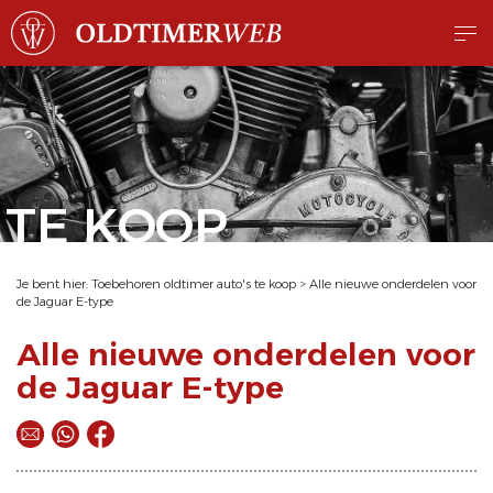
TE KOOP
Je bent hier:
Toebehoren oldtimer auto's te koop
>
Alle nieuwe onderdelen voor
de Jaguar E-type
Alle nieuwe onderdelen voor
de Jaguar E-type