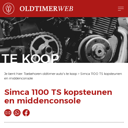
TE KOOP
Je bent hier:
Toebehoren oldtimer auto's te koop
>
Simca 1100 TS kopsteunen
en middenconsole
Simca 1100 TS kopsteunen
en middenconsole