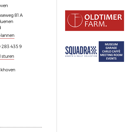
oven
seweg 81 A
Nuenen
d
plannen
 283 435 9
l sturen
alkhoven