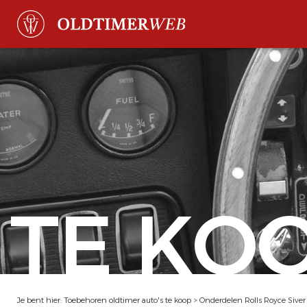
TE KO
Je bent hier:
Toebehoren oldtimer auto's te koop
>
Onderdelen Rolls Royce Siver