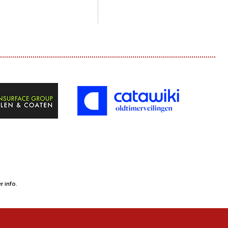
 info.