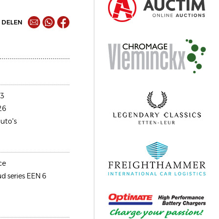
DELEN
23
26
uto's
ce
ud series EEN 6