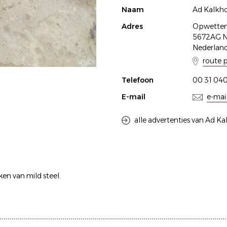
Naam
Ad Kalkh
Adres
Opwetten
5672AG 
Nederlan
route 
Telefoon
00 31 040
E-mail
e-mai
alle advertenties van Ad K
en van mild steel.