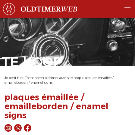
TE KOOP
Je bent hier:
Toebehoren oldtimer auto's te koop
>
plaques émaillée /
emailleborden / enamel signs
plaques émaillée /
emailleborden / enamel
signs