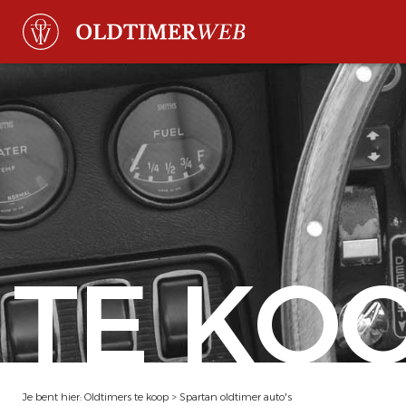
TE KO
Je bent hier:
Oldtimers te koop
>
Spartan oldtimer auto's