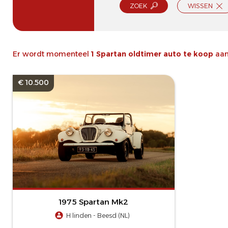
ZOEK
WISSEN
Er wordt momenteel
1 Spartan oldtimer auto te koop
aan
€ 10.500
1975 Spartan Mk2
H linden - Beesd (NL)