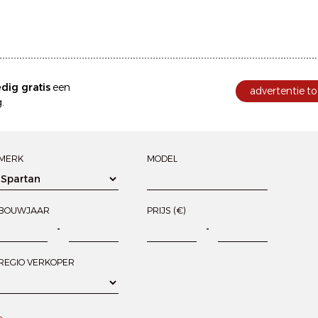
edig gratis
een
advertentie to
.
MERK
MODEL
BOUWJAAR
PRIJS (€)
-
-
REGIO VERKOPER