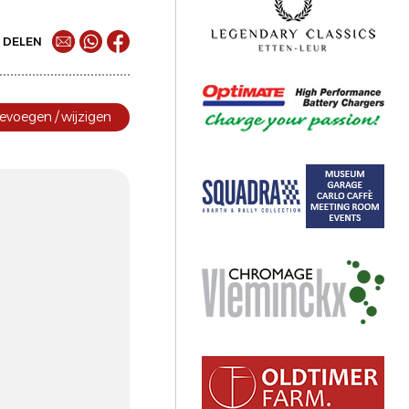
DELEN
evoegen / wijzigen