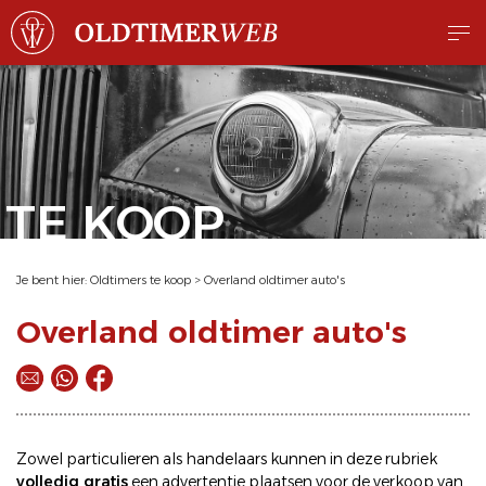
TE KOOP
Je bent hier:
Oldtimers te koop
>
Overland oldtimer auto's
Overland oldtimer auto's
Zowel particulieren als handelaars kunnen in deze rubriek
volledig gratis
een
advertentie plaatsen
voor de
verkoop
van