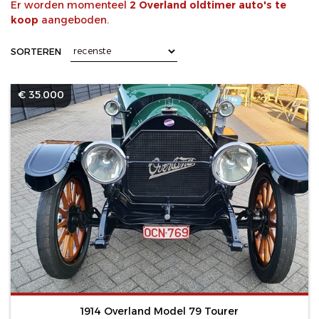
Er worden momenteel
2 Overland oldtimer auto's te
koop
aangeboden.
SORTEREN
€ 35.000
1914 Overland Model 79 Tourer