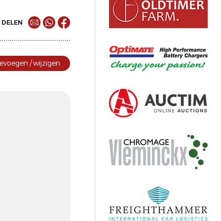
DELEN
evoegen / wijzigen