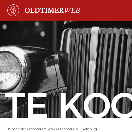
TE KO
Je bent hier:
Oldtimers te koop
>
Oldtimers in Luxemburg