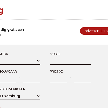
g
edig gratis
een
advertentie to
.
MERK
MODEL
BOUWJAAR
PRIJS (€)
-
-
REGIO VERKOPER