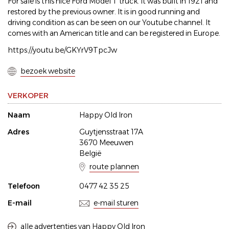
For sale is this nice Ford Model T truck. It was built in 1921 and
restored by the previous owner. It is in good running and
driving condition as can be seen on our Youtube channel. It
comes with an American title and can be registered in Europe.
https://youtu.be/GKYrV9TpcJw
bezoek website
VERKOPER
Naam
Happy Old Iron
Adres
Guytjensstraat 17A
3670 Meeuwen
België
route plannen
Telefoon
0477 42 35 25
E-mail
e-mail sturen
alle advertenties van Happy Old Iron