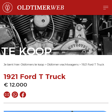
TE KOOP
Je bent hier:
Oldtimers te koop
>
Oldtimer vrachtwagens
>
1921 Ford T Truck
1921 Ford T Truck
€ 12.000