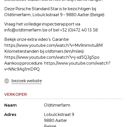
Deze Porsche Standard Star is te bezichtigen bij
Oldtimerfarm, Lobulckstraat 9 – 9880 Aalter (België).
Vraag het volledige inspectierapport via
info@oldtimerfarm.be of bel +32 (0)472 40 13 38.
Bekijk onze extra video's: Garantie:
https://www.youtube.com/watch?v=Mv9nimvtu8M
Kilometerstanden bij oldtimers (km/miles):
https://www.youtube.com/watch?v=j-sd5QJg5po
Aankoopprocedure: https://www.youtube.com/watch?
v=NNc9Ag1mDPQ
bezoek website
VERKOPER
Naam
Oldtimerfarm
Adres
Lobulckstraat 9
9880 Aalter
België