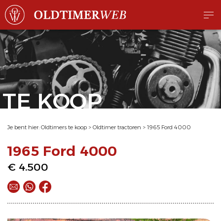
TE KOOP
Je bent hier:
Oldtimers te koop
>
Oldtimer tractoren
>
1965 Ford 4000
1965 Ford 4000
€ 4.500