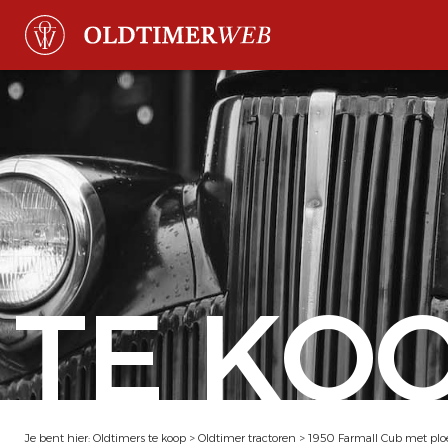
TE KO
Je bent hier:
Oldtimers te koop
>
Oldtimer tractoren
>
1950 Farmall Cub met plo