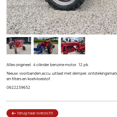
Alles origineel. .4 cilinder benzine motor . 12 pk.
Nieuw: voorbanden,accu, uitlaat met demper, ontstekingsmateri
en filters en koelvloeistof.
0622239652
terug naar overzicht