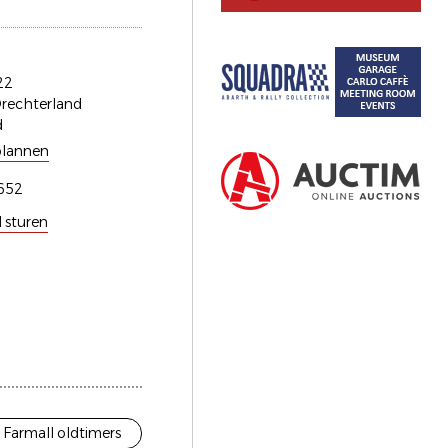
22
rechterland
d
plannen
652
l sturen
 Farmall oldtimers