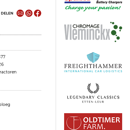
DELEN
577
26
tractoren
ploeg