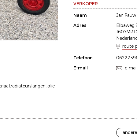
VERKOPER
Naam
Jan Pauw
Adres
Elbaweg 
1607MP D
Nederlan
route 
Telefoon
0622239
E-mail
e-mai
aal,radiateurslangen, olie
andere