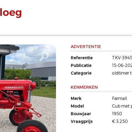
loeg
ADVERTENTIE
Referentie
TKV-394
Publicatie
15-06-20
Categorie
oldtimer 
KENMERKEN
Merk
Farmall
Model
Cub met 
Bouwjaar
1950
Vraagprijs
€ 3.250