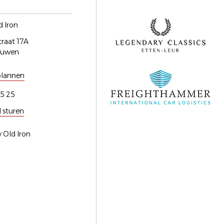
 Iron
traat 17A
euwen
plannen
5 25
l sturen
 Old Iron