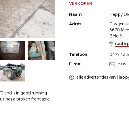
VERKOPER
Naam
Happy Old
Adres
Guytjenss
3670 Me
België
route 
Telefoon
0477 42 3
E-mail
e-mai
alle advertenties van Happy
970 and is in good running
ut has a broken front axle