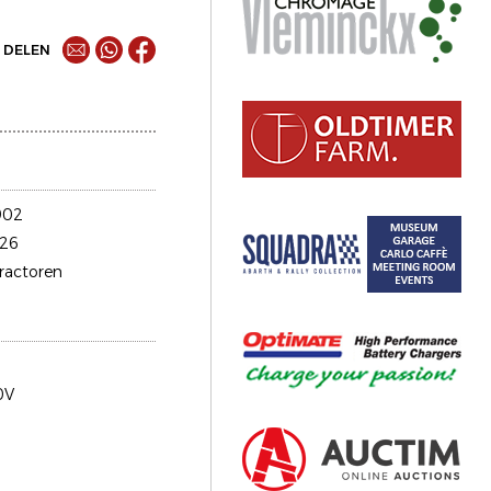
DELEN
902
26
tractoren
0V