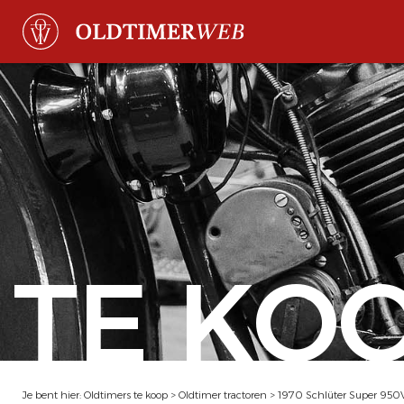
TE KO
Je bent hier:
Oldtimers te koop
>
Oldtimer tractoren
>
1970 Schlüter Super 950