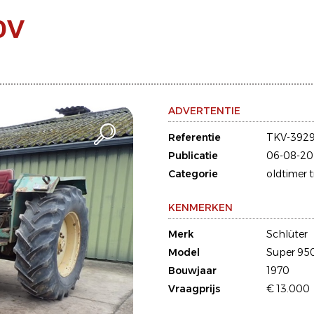
0V
ADVERTENTIE
Referentie
TKV-392
Publicatie
06-08-20
Categorie
oldtimer 
KENMERKEN
Merk
Schlüter
Model
Super 95
Bouwjaar
1970
Vraagprijs
€ 13.000