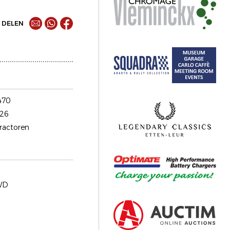
DELEN
470
26
tractoren
WD