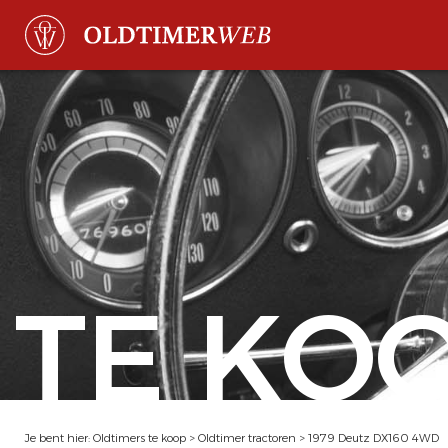
TE KO
Je bent hier:
Oldtimers te koop
>
Oldtimer tractoren
>
1979 Deutz DX160 4WD