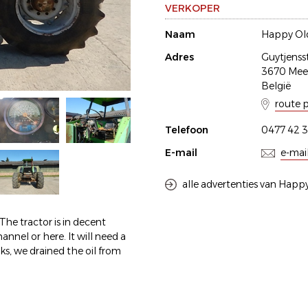
VERKOPER
Naam
Happy Old
Adres
Guytjenss
3670 Me
België
route 
Telefoon
0477 42 3
E-mail
e-mai
alle advertenties van Happy
 The tractor is in decent
nnel or here. It will need a
ks, we drained the oil from