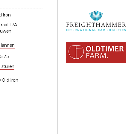
 Iron
traat 17A
euwen
plannen
5 25
l sturen
 Old Iron