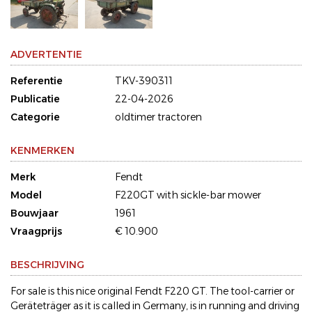
ADVERTENTIE
Referentie
TKV-390311
Publicatie
22-04-2026
Categorie
oldtimer tractoren
KENMERKEN
Merk
Fendt
Model
F220GT with sickle-bar mower
Bouwjaar
1961
Vraagprijs
€ 10.900
BESCHRIJVING
For sale is this nice original Fendt F220 GT. The tool-carrier or
Geräteträger as it is called in Germany, is in running and driving