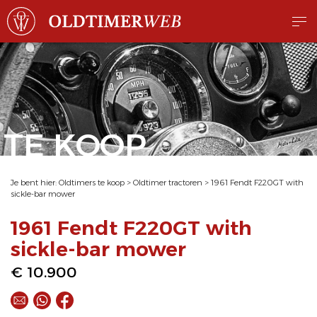
TE KOOP
Je bent hier:
Oldtimers te koop
>
Oldtimer tractoren
>
1961 Fendt F220GT with
sickle-bar mower
1961 Fendt F220GT with
sickle-bar mower
€ 10.900