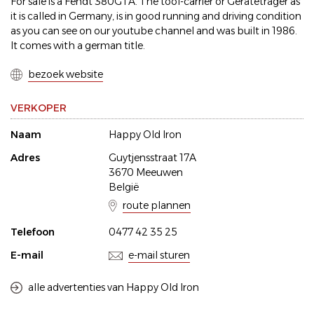
For sale is a Fendt 380GTA. The tool-carrier or Geräteträger as
it is called in Germany, is in good running and driving condition
as you can see on our youtube channel and was built in 1986.
It comes with a german title.
bezoek website
VERKOPER
Naam
Happy Old Iron
Adres
Guytjensstraat 17A
3670 Meeuwen
België
route plannen
Telefoon
0477 42 35 25
E-mail
e-mail sturen
alle advertenties van Happy Old Iron