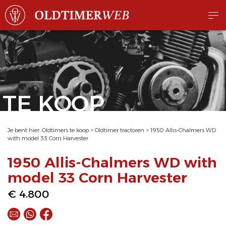
TE KOOP
Je bent hier:
Oldtimers te koop
>
Oldtimer tractoren
>
1950 Allis-Chalmers WD
with model 33 Corn Harvester
1950 Allis-Chalmers WD with
model 33 Corn Harvester
€ 4.800