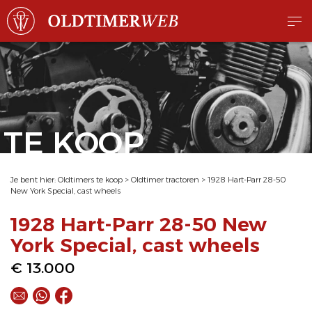
TE KOOP
Je bent hier:
Oldtimers te koop
>
Oldtimer tractoren
>
1928 Hart-Parr 28-50
New York Special, cast wheels
1928 Hart-Parr 28-50 New
York Special, cast wheels
€ 13.000