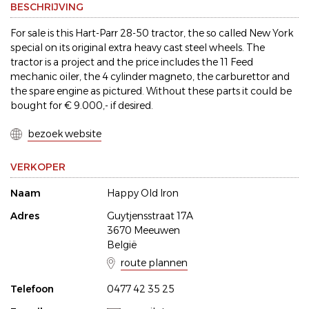
BESCHRIJVING
For sale is this Hart-Parr 28-50 tractor, the so called New York
special on its original extra heavy cast steel wheels. The
tractor is a project and the price includes the 11 Feed
mechanic oiler, the 4 cylinder magneto, the carburettor and
the spare engine as pictured. Without these parts it could be
bought for € 9.000,- if desired.
bezoek website
VERKOPER
Naam
Happy Old Iron
Adres
Guytjensstraat 17A
3670 Meeuwen
België
route plannen
Telefoon
0477 42 35 25