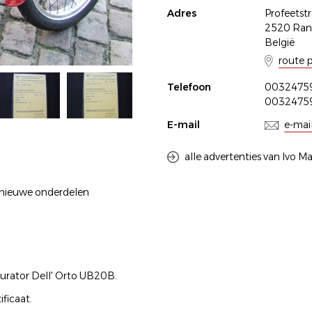
Adres
Profeetst
2520 Ran
België
route 
Telefoon
0032475
0032475
E-mail
e-mai
alle advertenties van Ivo M
le nieuwe onderdelen
rburator Dell' Orto UB20B.
ficaat.