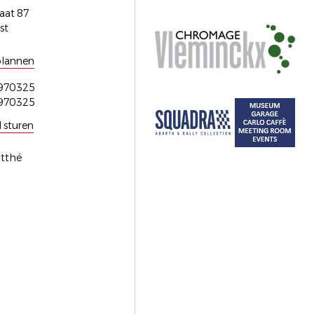
raat 87
st
plannen
970325
970325
l sturen
atthé