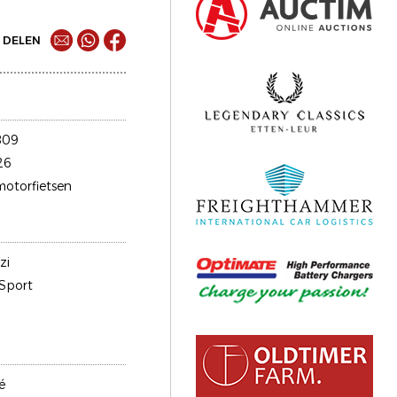
DELEN
809
26
motorfietsen
zi
 Sport
é