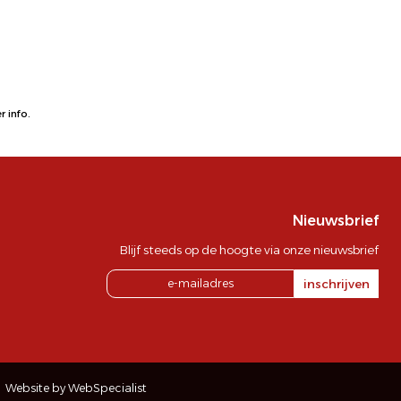
 info.
Nieuwsbrief
Blijf steeds op de hoogte via onze nieuwsbrief
inschrijven
Website by WebSpecialist