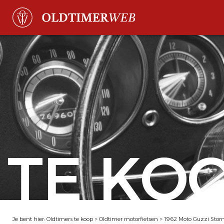
TE KO
Je bent hier:
Oldtimers te koop
>
Oldtimer motorfietsen
>
1962 Moto Guzzi Storn