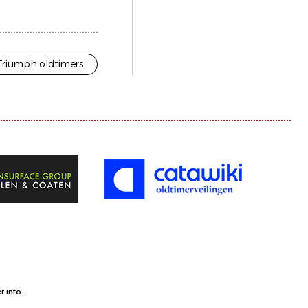
Triumph oldtimers
 info.