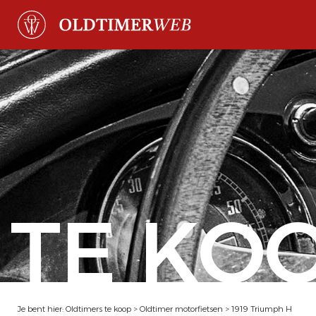
TE KO
Je bent hier:
Oldtimers te koop
>
Oldtimer motorfietsen
>
1919 Triumph H