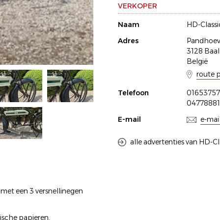
VERKOPER
Naam
HD-Classi
Adres
Pandhoev
3128 Baal
België
route 
Telefoon
01653757
0477888
E-mail
e-mai
alle advertenties van HD-Cl
 met een 3 versnellinegen
gische papieren.