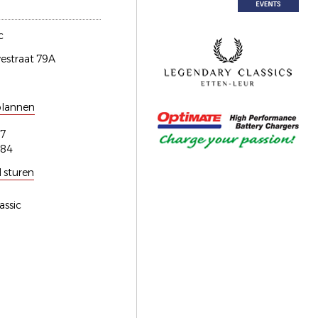
c
estraat 79A
plannen
7
184
l sturen
assic