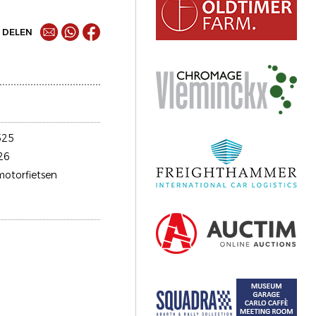
DELEN
525
26
motorfietsen