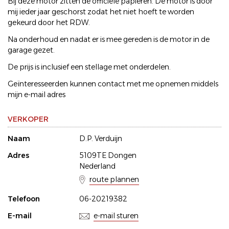
Bij deze motor zitten de officiële papieren. De motor is door
mij ieder jaar geschorst zodat het niet hoeft te worden
gekeurd door het RDW.
Na onderhoud en nadat er is mee gereden is de motor in de
garage gezet.
De prijs is inclusief een stellage met onderdelen.
Geïnteresseerden kunnen contact met me opnemen middels
mijn e-mail adres
VERKOPER
Naam
D.P. Verduijn
Adres
5109TE Dongen
Nederland
route plannen
Telefoon
06-20219382
E-mail
e-mail sturen