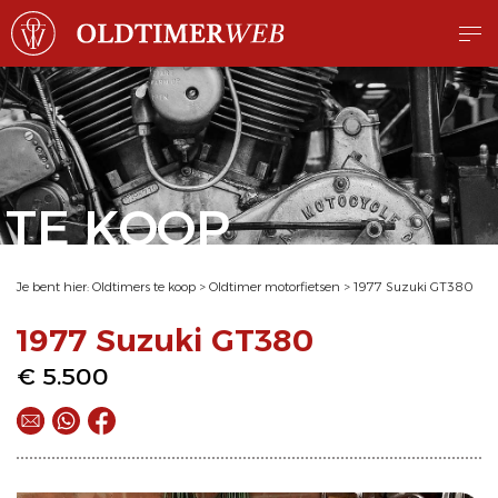
TE KOOP
Je bent hier:
Oldtimers te koop
>
Oldtimer motorfietsen
>
1977 Suzuki GT380
1977 Suzuki GT380
€ 5.500