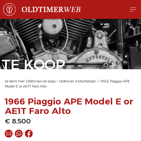
TE KOOP
Je bent hier:
Oldtimers te koop
>
Oldtimer motorfietsen
>
1966 Piaggio APE
Model E or AE1T Faro Alto
1966 Piaggio APE Model E or
AE1T Faro Alto
€ 8.500