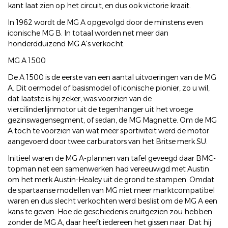
kant laat zien op het circuit, en dus ook victorie kraait.
In 1962 wordt de MG A opgevolgd door de minstens even
iconische MG B. In totaal worden net meer dan
honderdduizend MG A's verkocht.
MG A 1500
De A 1500 is de eerste van een aantal uitvoeringen van de MG
A. Dit oermodel of basismodel of iconische pionier, zo u wil,
dat laatste is hij zeker, was voorzien van de
viercilinderlijnmotor uit de tegenhanger uit het vroege
gezinswagensegment, of sedan, de MG Magnette. Om de MG
A toch te voorzien van wat meer sportiviteit werd de motor
aangevoerd door twee carburators van het Britse merk SU.
Initieel waren de MG A-plannen van tafel geveegd daar BMC-
topman net een samenwerken had vereeuwigd met Austin
om het merk Austin-Healey uit de grond te stampen. Omdat
de spartaanse modellen van MG niet meer marktcompatibel
waren en dus slecht verkochten werd beslist om de MG A een
kans te geven. Hoe de geschiedenis eruitgezien zou hebben
zonder de MG A, daar heeft iedereen het gissen naar. Dat hij