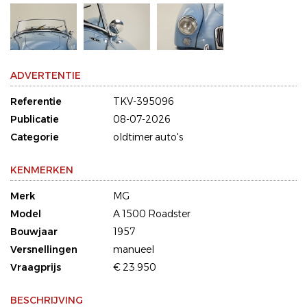
ADVERTENTIE
Referentie
TKV-395096
Publicatie
08-07-2026
Categorie
oldtimer auto's
KENMERKEN
Merk
MG
Model
A 1500 Roadster
Bouwjaar
1957
Versnellingen
manueel
Vraagprijs
€ 23.950
BESCHRIJVING