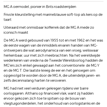
MG A oermodel, pionier in Brits roadsterrijden
Frivole kleurstelling met marineblauwe soft-top als kers op de
taart
Uiteraard met onmisbaar kofferrek dat de MG A mede zo
iconisch maakt
De MG A werd gebouwd van 1955 tot en met 1962 en het was
de eerste wagen van de inmiddels ervaren handen van MG-
ontwerpers die wat aerodynamica van een vroeg, weliswaar
herkenbaar, uur met zich meebrachten. Na het wereldwijde
wederkeren van vrede na de Tweede Wereldoorlog hadden de
MG'ers zich enkel gewaagd aan het conventionele: de MG Y
en de MG T. Die laatste kreeg de eer en het genoegen om
opgevolgd te worden door de MG A, die uiteindelijk jaren- en
zelfs decennialang harten te veroveren.
MG had niet veel verduren gekregen tijdens vier barre
oorlogsjaren. Althans op financieel vlak, want zij hadden
ervoor gekozen zich toe te spitsen op de bouw van
vliegtuigonderdelen, het onderhoud van oorlogstanks en de