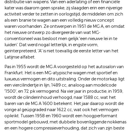
distributie van wapens. Van een aderlating of een financiële
kater was daarom geen sprake, zij slaagden erin een nijverige
activiteit verder te zetten in oorlogstijd, de middelen om zich
als een branie te wagen aan een volledig nieuw concept
waren voorhanden. Ze ontwerpen in 1951 de MG A, en omdat
het nieuwe ontwerp zo divergeerde van wat MG-
conventioneel was besloot men gelijk 'een nieuwe lei in te
luiden'. Dat werd nogal letterlijk, in engste vorm,
geïnterpreteerd, 'A' is niet toevallig de eerste letter van het
Latijnse alfabet.
Pas in 1955 wordt de MG A voorgesteld op het autosalon van
Frankfurt. Het is een MG-atypische wagen met sportief en
luxueus vermogen en dito uitstraling. Onder de motorkap ligt
een viercilindertje in lijn, 1489 cc, analoog aan modelcode
'1500', en 72 pk vermogend. Na vier jaar in productie, in 1959,
wordt de cilinderinhoud verhoogd, naar 1588 cc, wat het
baren van de MG A 1600 betekent. Het jaar daarop wordt die
vorige al geüpgraded naar 1622 cc, wat ook het vermogen
opkrikt. Tussen 1958 en 1960 wordt een hoogperformant
sportmodel gebouwd, met dubbele bovenliggende nokkenas
en een hogere compressieverhouding, dat zich van zijn beste