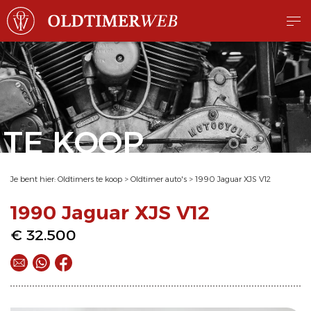
TE KOOP
Je bent hier:
Oldtimers te koop
>
Oldtimer auto's
>
1990 Jaguar XJS V12
1990 Jaguar XJS V12
€ 32.500