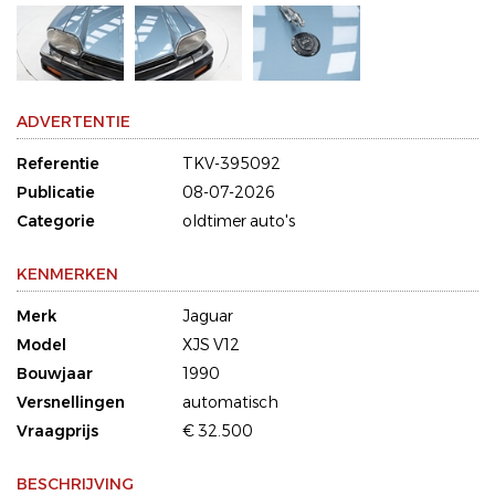
ADVERTENTIE
Referentie
TKV-395092
Publicatie
08-07-2026
Categorie
oldtimer auto's
KENMERKEN
Merk
Jaguar
Model
XJS V12
Bouwjaar
1990
Versnellingen
automatisch
Vraagprijs
€ 32.500
BESCHRIJVING