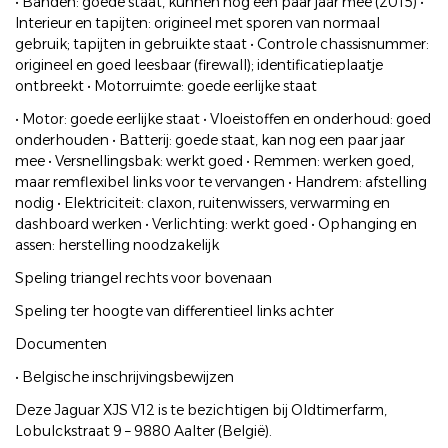
• Banden: goede staat, kunnen nog een paar jaar mee (2015) •
Interieur en tapijten: origineel met sporen van normaal
gebruik; tapijten in gebruikte staat • Controle chassisnummer:
origineel en goed leesbaar (firewall); identificatieplaatje
ontbreekt • Motorruimte: goede eerlijke staat
• Motor: goede eerlijke staat • Vloeistoffen en onderhoud: goed
onderhouden • Batterij: goede staat, kan nog een paar jaar
mee • Versnellingsbak: werkt goed • Remmen: werken goed,
maar remflexibel links voor te vervangen • Handrem: afstelling
nodig • Elektriciteit: claxon, ruitenwissers, verwarming en
dashboard werken • Verlichting: werkt goed • Ophanging en
assen: herstelling noodzakelijk
Speling triangel rechts voor bovenaan
Speling ter hoogte van differentieel links achter
Documenten
• Belgische inschrijvingsbewijzen
Deze Jaguar XJS V12 is te bezichtigen bij Oldtimerfarm,
Lobulckstraat 9 – 9880 Aalter (België).