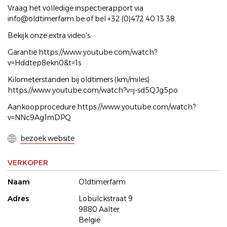
Vraag het volledige inspectierapport via
info@oldtimerfarm.be of bel +32 (0)472 40 13 38.
Bekijk onze extra video's:
Garantie https://www.youtube.com/watch?
v=Hddtep8ekn0&t=1s
Kilometerstanden bij oldtimers (km/miles)
https://www.youtube.com/watch?v=j-sd5QJg5po
Aankoopprocedure https://www.youtube.com/watch?
v=NNc9Ag1mDPQ
bezoek website
VERKOPER
Naam
Oldtimerfarm
Adres
Lobulckstraat 9
9880 Aalter
België