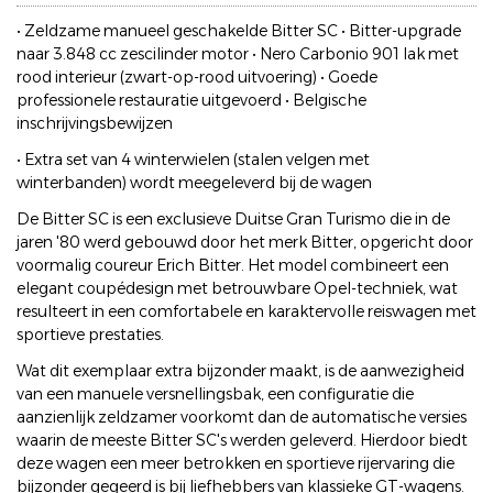
• Zeldzame manueel geschakelde Bitter SC • Bitter-upgrade
naar 3.848 cc zescilinder motor • Nero Carbonio 901 lak met
rood interieur (zwart-op-rood uitvoering) • Goede
professionele restauratie uitgevoerd • Belgische
inschrijvingsbewijzen
• Extra set van 4 winterwielen (stalen velgen met
winterbanden) wordt meegeleverd bij de wagen
De Bitter SC is een exclusieve Duitse Gran Turismo die in de
jaren '80 werd gebouwd door het merk Bitter, opgericht door
voormalig coureur Erich Bitter. Het model combineert een
elegant coupédesign met betrouwbare Opel-techniek, wat
resulteert in een comfortabele en karaktervolle reiswagen met
sportieve prestaties.
Wat dit exemplaar extra bijzonder maakt, is de aanwezigheid
van een manuele versnellingsbak, een configuratie die
aanzienlijk zeldzamer voorkomt dan de automatische versies
waarin de meeste Bitter SC's werden geleverd. Hierdoor biedt
deze wagen een meer betrokken en sportieve rijervaring die
bijzonder gegeerd is bij liefhebbers van klassieke GT-wagens.