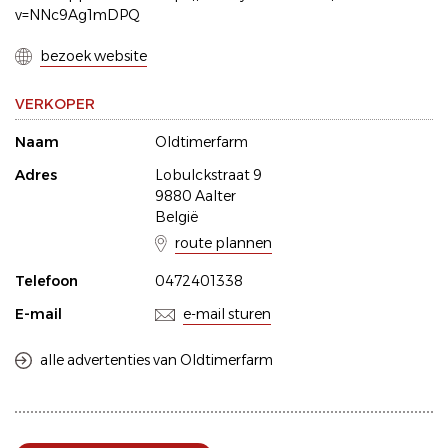
v=NNc9Ag1mDPQ
bezoek website
VERKOPER
Naam
Oldtimerfarm
Adres
Lobulckstraat 9
9880 Aalter
België
route plannen
Telefoon
0472401338
E-mail
e-mail sturen
alle advertenties van Oldtimerfarm