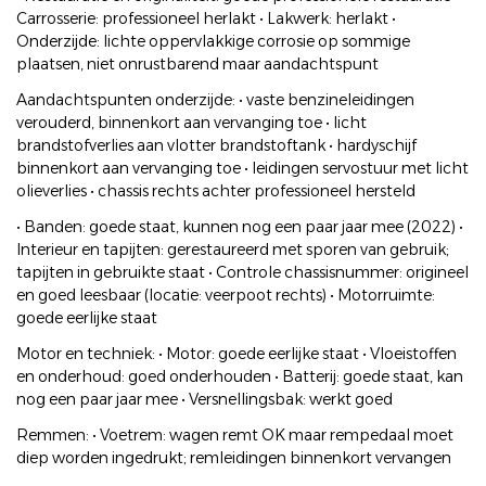
Carrosserie: professioneel herlakt • Lakwerk: herlakt •
Onderzijde: lichte oppervlakkige corrosie op sommige
plaatsen, niet onrustbarend maar aandachtspunt
Aandachtspunten onderzijde: • vaste benzineleidingen
verouderd, binnenkort aan vervanging toe • licht
brandstofverlies aan vlotter brandstoftank • hardyschijf
binnenkort aan vervanging toe • leidingen servostuur met licht
olieverlies • chassis rechts achter professioneel hersteld
• Banden: goede staat, kunnen nog een paar jaar mee (2022) •
Interieur en tapijten: gerestaureerd met sporen van gebruik;
tapijten in gebruikte staat • Controle chassisnummer: origineel
en goed leesbaar (locatie: veerpoot rechts) • Motorruimte:
goede eerlijke staat
Motor en techniek: • Motor: goede eerlijke staat • Vloeistoffen
en onderhoud: goed onderhouden • Batterij: goede staat, kan
nog een paar jaar mee • Versnellingsbak: werkt goed
Remmen: • Voetrem: wagen remt OK maar rempedaal moet
diep worden ingedrukt; remleidingen binnenkort vervangen